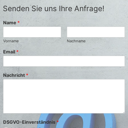
Senden Sie uns Ihre Anfrage!
Name
*
Vorname
Nachname
Email
*
Nachricht
*
DSGVO-Einverständnis
*